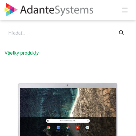
Skip to Content
Všetky produkty