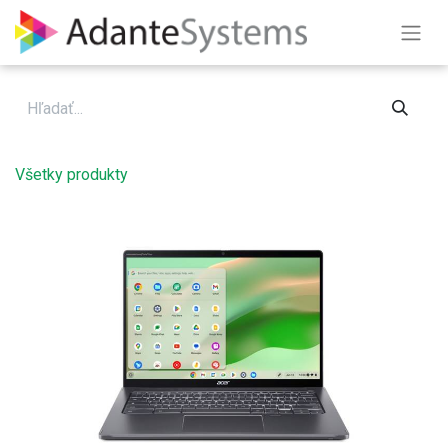
Skip to Content
Všetky produkty