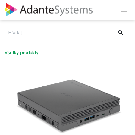
Skip to Content
Všetky produkty