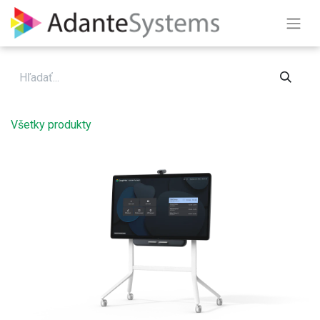
Skip to Content
Všetky produkty